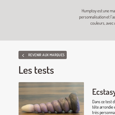
Humptoy est une marq
personnalisation et l’a
couleurs, avec u
REVENIR AUX MARQUES
Les tests
Ecstasy
Dans ce test d
tête arrondie 
très personnal