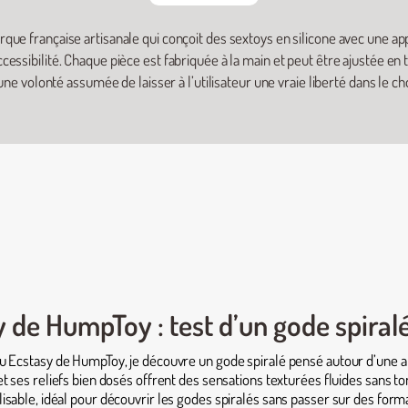
ue française artisanale qui conçoit des sextoys en silicone avec une ap
ccessibilité. Chaque pièce est fabriquée à la main et peut être ajustée en 
ne volonté assumée de laisser à l’utilisateur une vraie liberté dans le ch
 de HumpToy : test d’un gode spiralé
u Ecstasy de HumpToy, je découvre un gode spiralé pensé autour d’une a
et ses reliefs bien dosés offrent des sensations texturées fluides sans 
isable, idéal pour découvrir les godes spiralés sans passer sur des form