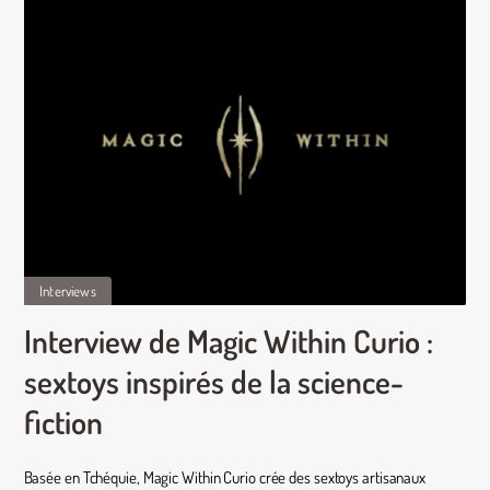
Interviews
Interview de Magic Within Curio :
sextoys inspirés de la science-
fiction
Basée en Tchéquie, Magic Within Curio crée des sextoys artisanaux