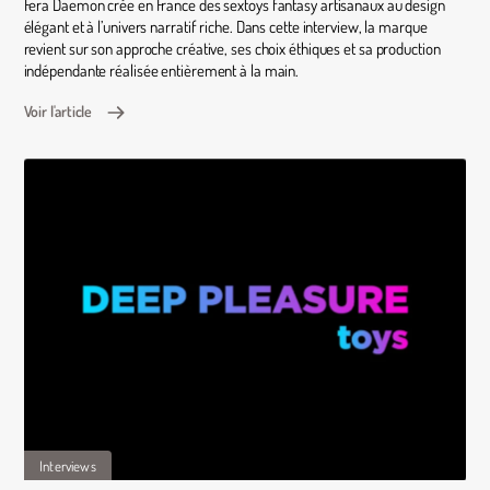
Fera Daemon crée en France des sextoys fantasy artisanaux au design
élégant et à l’univers narratif riche. Dans cette interview, la marque
revient sur son approche créative, ses choix éthiques et sa production
indépendante réalisée entièrement à la main.
Voir l'article
Interviews