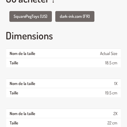
SquarePegToys (US)
dark-ink.com (FR)
Dimensions
Actual Size
18.5 cm
1X
19.5 cm
2X
22 cm