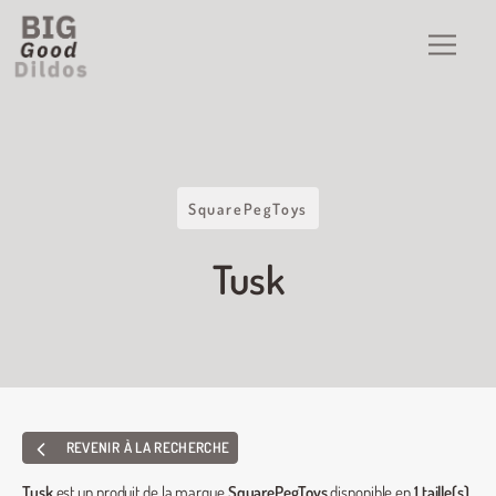
SquarePegToys
Tusk
REVENIR À LA RECHERCHE
Tusk
est un produit de la marque
SquarePegToys
disponible en
1 taille(s)
.