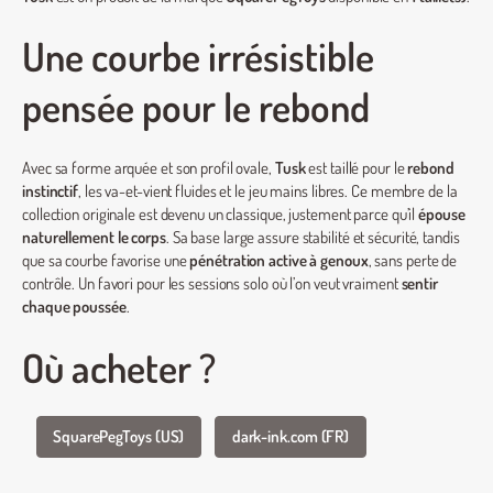
Une courbe irrésistible
pensée pour le rebond
Avec sa forme arquée et son profil ovale,
Tusk
est taillé pour le
rebond
instinctif
, les va-et-vient fluides et le jeu mains libres. Ce membre de la
collection originale est devenu un classique, justement parce qu’il
épouse
naturellement le corps
. Sa base large assure stabilité et sécurité, tandis
que sa courbe favorise une
pénétration active à genoux
, sans perte de
contrôle. Un favori pour les sessions solo où l’on veut vraiment
sentir
chaque poussée
.
Où acheter ?
SquarePegToys (US)
dark-ink.com (FR)