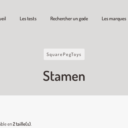
ueil
Les tests
Rechercher un gode
Les marques
SquarePegToys
Stamen
ible en
2 taille(s)
.