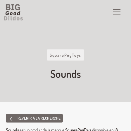
SquarePegToys
Sounds
REVENIR À LA RECHERCHE
Sounds
est un produit de la marque
SquarePegToys
disponible en
18