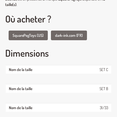
taille(s)
.
Où acheter ?
SquarePegToys (US)
dark-ink.com (FR)
Dimensions
SET C
SET B
31/33