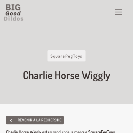
SquarePegToys
Charlie Horse Wiggly
REVENIR À LA RECHERCHE
Charlie Horse Wiggly
est un produit de la marque
SquarePegToys