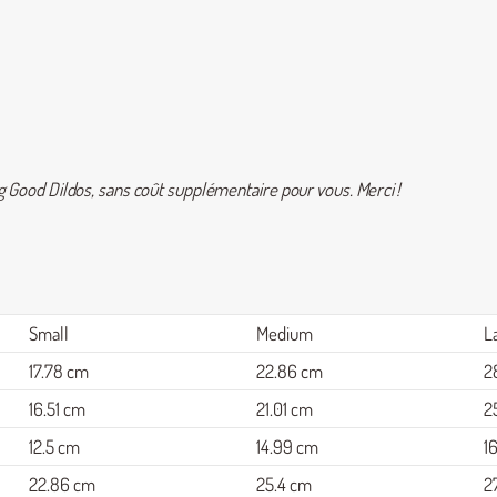
Big Good Dildos, sans coût supplémentaire pour vous. Merci !
Small
Medium
L
17.78 cm
22.86 cm
2
16.51 cm
21.01 cm
2
12.5 cm
14.99 cm
1
22.86 cm
25.4 cm
2