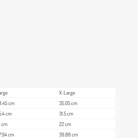
arge
X-Large
8.45 cm
35.05 cm
5.4 cm
31.5 cm
6 cm
22 cm
7.94 cm
39.88 cm