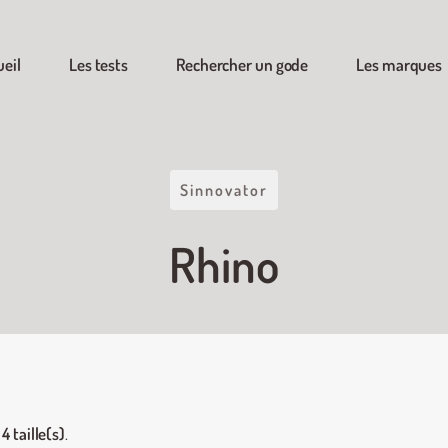
ueil
Les tests
Rechercher un gode
Les marques
Sinnovator
Rhino
n
4 taille(s)
.