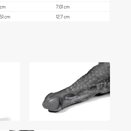
 cm
7.01 cm
.51 cm
12.7 cm