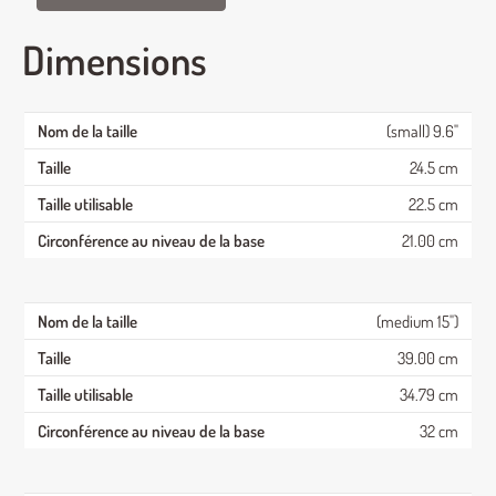
Dimensions
(small) 9.6"
24.5 cm
22.5 cm
21.00 cm
(medium 15")
39.00 cm
34.79 cm
32 cm