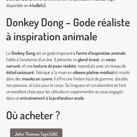
disponible en
4 taille(s)
.
Donkey Dong – Gode réaliste
à inspiration animale
Le
Donkey Dong
est un gode imposant à
forme d’inspiration animale
,
fidèle à l’anatomie d’un âne. Il présente un
gland évasé
, un
corps
nervuré
, et une
texture de peau réaliste
, reproduits avec un niveau de
détail saisissant
. Fabriqué à la main en
silicone platine médical
et moulé
dans des
moules en cuivre
, il offre une finition haut de gamme, durable,
non poreuse, et sûre pour le corps. Sa longueur et son diamètre en font
un excellent choix pour les utilisateurs expérimentés ou ceux engagés
dans un
entraînement à la profondeur anale
.
Où acheter ?
John Thomas Toys (UK)