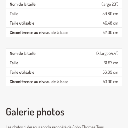
(large 20")
50.80 cm
46.48 cm
42.00 cm
(X large 24.4")
61.97 cm
56.89 cm
53.00 cm
Galerie photos
Les photos ci dessous sont la propriété de
John Thomas Toys
.